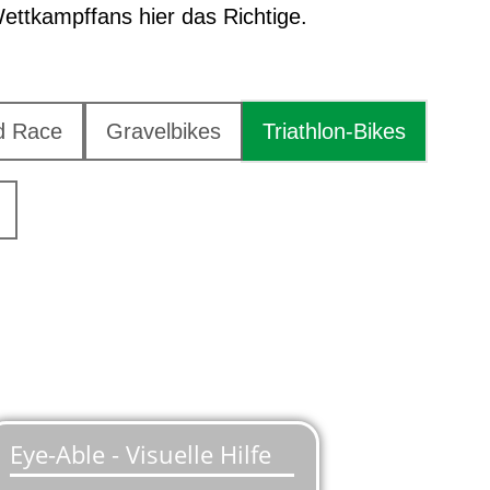
Wettkampffans hier das Richtige.
d Race
Gravelbikes
Triathlon-Bikes