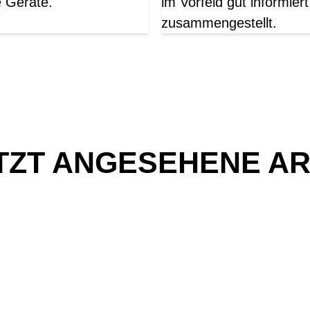
e Geräte.
im Vorfeld gut informier
zusammengestellt.
TZT ANGESEHENE AR