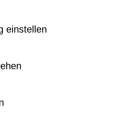
g einstellen
iehen
n